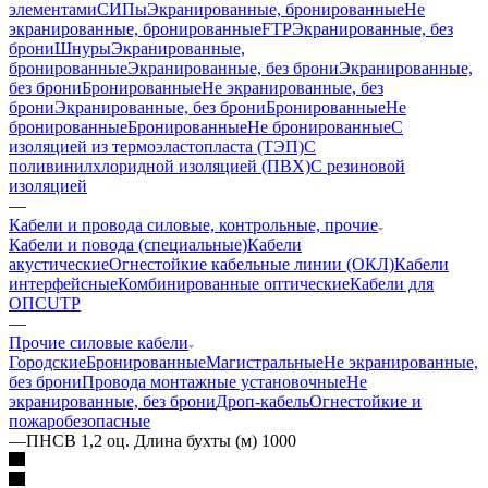
элементами
СИПы
Экранированные, бронированные
Не
экранированные, бронированные
FTP
Экранированные, без
брони
Шнуры
Экранированные,
бронированные
Экранированные, без брони
Экранированные,
без брони
Бронированные
Не экранированные, без
брони
Экранированные, без брони
Бронированные
Не
бронированные
Бронированные
Не бронированные
С
изоляцией из термоэластопласта (ТЭП)
С
поливинилхлоридной изоляцией (ПВХ)
С резиновой
изоляцией
—
Кабели и провода силовые, контрольные, прочие
Кабели и повода (специальные)
Кабели
акустические
Огнестойкие кабельные линии (ОКЛ)
Кабели
интерфейсные
Комбинированные оптические
Кабели для
ОПС
UTP
—
Прочие силовые кабели
Городские
Бронированные
Магистральные
Не экранированные,
без брони
Провода монтажные установочные
Не
экранированные, без брони
Дроп-кабель
Огнестойкие и
пожаробезопасные
—
ПНСВ 1,2 оц. Длина бухты (м) 1000