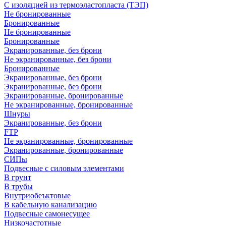
С изоляцией из термоэластопласта (ТЭП)
Не бронированные
Бронированные
Не бронированные
Бронированные
Экранированные, без брони
Не экранированные, без брони
Бронированные
Экранированные, без брони
Экранированные, без брони
Экранированные, бронированные
Не экранированные, бронированные
Шнуры
Экранированные, без брони
FTP
Не экранированные, бронированные
Экранированные, бронированные
СИПы
Подвесные с силовым элементами
В грунт
В трубы
Внутриобеъктовые
В кабельную канализацию
Подвесные самонесущее
Низкочастотные