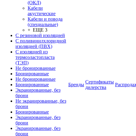
(ОКЛ)
Кабели
акустические
Кабели и повода
(специальные)
+ ЕЩЕ 3
С резиновой изоляцией
С поливинилхлоридной
изоляцией (ПВХ)
С изоляцией из
термоэластопласта
(ТЭП)
Не бронированные
Бронированные
Не бронированные
Сертификаты
Бронированные
Бренды
Распрода
дилерства
Экранированные, без
брони
Не экранированные, без
брони
Бронированные
Экранированные, без
брони
Экранированные, без
брони