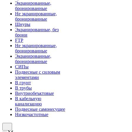
Экранированные,
бронированные
Не экранированные,
бронированные
Шнуры
Экранированные, без
брони
FTP
Не экранированные,
бронированные
Экранированные,
бронированные
СИПы
Подвесные с силовым
элементами
В грунт
В трубы
Внутриобеъктовые
В кабельную
канализацию
Подвесные самонесущее
Низкочастотные