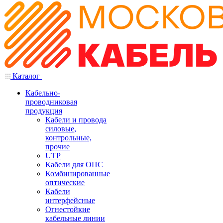
Каталог
Кабельно-
проводниковая
продукция
Кабели и провода
силовые,
контрольные,
прочие
UTP
Кабели для ОПС
Комбинированные
оптические
Кабели
интерфейсные
Огнестойкие
кабельные линии