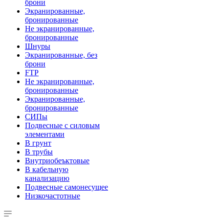
брони
Экранированные,
бронированные
Не экранированные,
бронированные
Шнуры
Экранированные, без
брони
FTP
Не экранированные,
бронированные
Экранированные,
бронированные
СИПы
Подвесные с силовым
элементами
В грунт
В трубы
Внутриобеъктовые
В кабельную
канализацию
Подвесные самонесущее
Низкочастотные