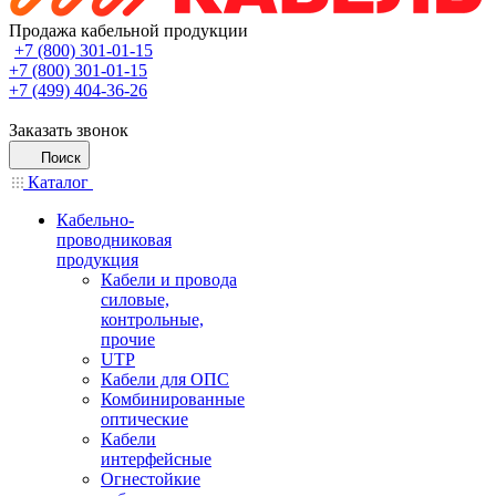
Продажа кабельной продукции
+7 (800) 301-01-15
+7 (800) 301-01-15
+7 (499) 404-36-26
Заказать звонок
Поиск
Каталог
Кабельно-
проводниковая
продукция
Кабели и провода
силовые,
контрольные,
прочие
UTP
Кабели для ОПС
Комбинированные
оптические
Кабели
интерфейсные
Огнестойкие