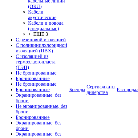
кабельные линии
(ОКЛ)
Кабели
акустические
Кабели и повода
(специальные)
+ ЕЩЕ 3
С резиновой изоляцией
С поливинилхлоридной
изоляцией (ПВХ)
С изоляцией из
термоэластопласта
(ТЭП)
Не бронированные
Бронированные
Не бронированные
Сертификаты
Бронированные
Бренды
Распрода
дилерства
Экранированные, без
брони
Не экранированные, без
брони
Бронированные
Экранированные, без
брони
Экранированные, без