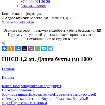
+7 (499) 404-36-26
Заказать звонок
Контактная информация
Адрес офиса:
г. Москва, ул. Снежная, д. 26.
info@mos-kabel.ru
Звоните сегодня - поможем подобрать кабель бесплатно! ☎
При закупке уточняйте цены в отделе продаж в связи с
нестабильностью курсов валют
ПНСВ 1,2 оц. Длина бухты (м) 1000
Главная
—
Каталог
—
Кабельно-проводниковая продукция
Не экранированные,
бронированные
Низкочастотные
Подвесные самонесущее
В
кабельную канализацию
Внутриобеъктовые
В трубы
В
грунт
Подвесные с силовым