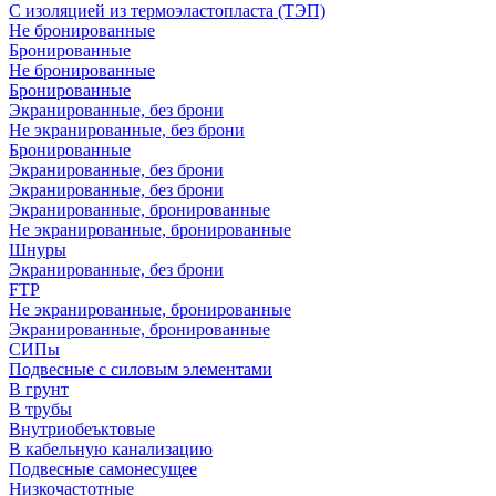
С изоляцией из термоэластопласта (ТЭП)
Не бронированные
Бронированные
Не бронированные
Бронированные
Экранированные, без брони
Не экранированные, без брони
Бронированные
Экранированные, без брони
Экранированные, без брони
Экранированные, бронированные
Не экранированные, бронированные
Шнуры
Экранированные, без брони
FTP
Не экранированные, бронированные
Экранированные, бронированные
СИПы
Подвесные с силовым элементами
В грунт
В трубы
Внутриобеъктовые
В кабельную канализацию
Подвесные самонесущее
Низкочастотные