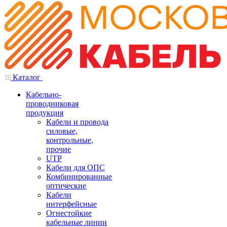
Каталог
Кабельно-
проводниковая
продукция
Кабели и провода
силовые,
контрольные,
прочие
UTP
Кабели для ОПС
Комбинированные
оптические
Кабели
интерфейсные
Огнестойкие
кабельные линии