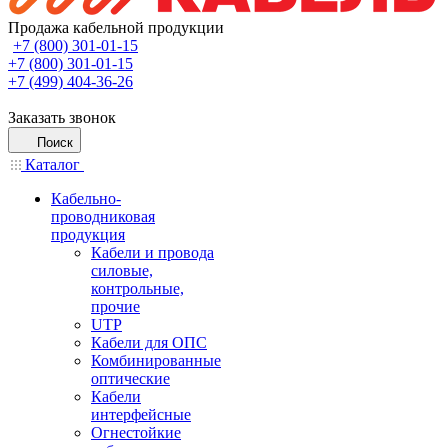
Продажа кабельной продукции
+7 (800) 301-01-15
+7 (800) 301-01-15
+7 (499) 404-36-26
Заказать звонок
Поиск
Каталог
Кабельно-
проводниковая
продукция
Кабели и провода
силовые,
контрольные,
прочие
UTP
Кабели для ОПС
Комбинированные
оптические
Кабели
интерфейсные
Огнестойкие