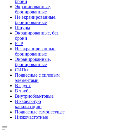
брони
Экранированные,
бронированные
Не экранированные,
бронированные
Шнуры
Экранированные, без
брони
FTP
Не экранированные,
бронированные
Экранированные,
бронированные
СИПы
Подвесные с силовым
элементами
В грунт
В трубы
Внутриобеъктовые
В кабельную
канализацию
Подвесные самонесущее
Низкочастотные