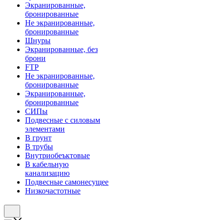
Экранированные,
бронированные
Не экранированные,
бронированные
Шнуры
Экранированные, без
брони
FTP
Не экранированные,
бронированные
Экранированные,
бронированные
СИПы
Подвесные с силовым
элементами
В грунт
В трубы
Внутриобеъктовые
В кабельную
канализацию
Подвесные самонесущее
Низкочастотные