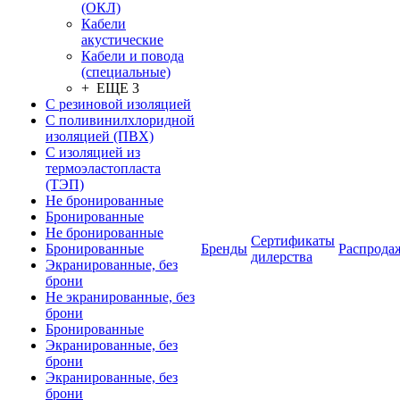
(ОКЛ)
Кабели
акустические
Кабели и повода
(специальные)
+ ЕЩЕ 3
С резиновой изоляцией
С поливинилхлоридной
изоляцией (ПВХ)
С изоляцией из
термоэластопласта
(ТЭП)
Не бронированные
Бронированные
Не бронированные
Сертификаты
Бронированные
Бренды
Распрода
дилерства
Экранированные, без
брони
Не экранированные, без
брони
Бронированные
Экранированные, без
брони
Экранированные, без
брони