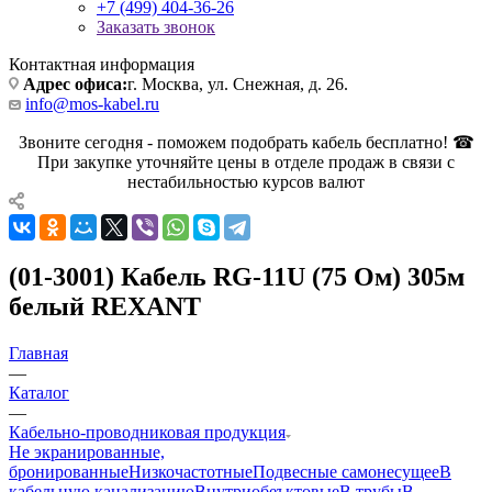
+7 (499) 404-36-26
Заказать звонок
Контактная информация
Адрес офиса:
г. Москва, ул. Снежная, д. 26.
info@mos-kabel.ru
Звоните сегодня - поможем подобрать кабель бесплатно! ☎
При закупке уточняйте цены в отделе продаж в связи с
нестабильностью курсов валют
(01-3001) Кабель RG-11U (75 Ом) 305м
белый REXANT
Главная
—
Каталог
—
Кабельно-проводниковая продукция
Не экранированные,
бронированные
Низкочастотные
Подвесные самонесущее
В
кабельную канализацию
Внутриобеъктовые
В трубы
В