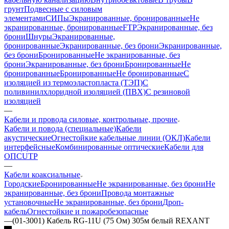
грунт
Подвесные с силовым
элементами
СИПы
Экранированные, бронированные
Не
экранированные, бронированные
FTP
Экранированные, без
брони
Шнуры
Экранированные,
бронированные
Экранированные, без брони
Экранированные,
без брони
Бронированные
Не экранированные, без
брони
Экранированные, без брони
Бронированные
Не
бронированные
Бронированные
Не бронированные
С
изоляцией из термоэластопласта (ТЭП)
С
поливинилхлоридной изоляцией (ПВХ)
С резиновой
изоляцией
—
Кабели и провода силовые, контрольные, прочие
Кабели и повода (специальные)
Кабели
акустические
Огнестойкие кабельные линии (ОКЛ)
Кабели
интерфейсные
Комбинированные оптические
Кабели для
ОПС
UTP
—
Кабели коаксиальные
Городские
Бронированные
Не экранированные, без брони
Не
экранированные, без брони
Провода монтажные
установочные
Не экранированные, без брони
Дроп-
кабель
Огнестойкие и пожаробезопасные
—
(01-3001) Кабель RG-11U (75 Ом) 305м белый REXANT