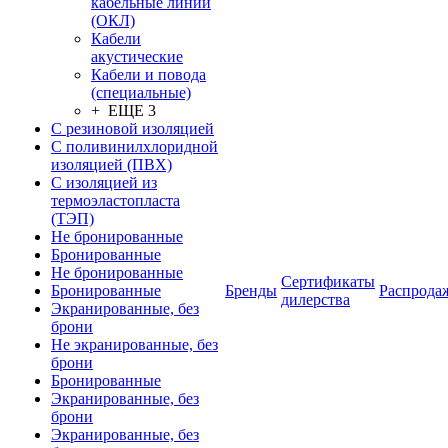
кабельные линии
(ОКЛ)
Кабели
акустические
Кабели и повода
(специальные)
+ ЕЩЕ 3
С резиновой изоляцией
С поливинилхлоридной
изоляцией (ПВХ)
С изоляцией из
термоэластопласта
(ТЭП)
Не бронированные
Бронированные
Не бронированные
Сертификаты
Бронированные
Бренды
Распрода
дилерства
Экранированные, без
брони
Не экранированные, без
брони
Бронированные
Экранированные, без
брони
Экранированные, без