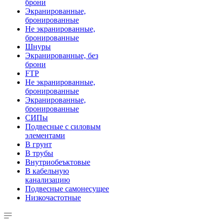
брони
Экранированные,
бронированные
Не экранированные,
бронированные
Шнуры
Экранированные, без
брони
FTP
Не экранированные,
бронированные
Экранированные,
бронированные
СИПы
Подвесные с силовым
элементами
В грунт
В трубы
Внутриобеъктовые
В кабельную
канализацию
Подвесные самонесущее
Низкочастотные