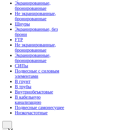
Экранированные,
бронированные
Не экранированные,
бронированные
Шнуры
Экранированные, без
брони
FTP
Не экранированные,
бронированные
Экранированные,
бронированные
СИПы
Подвесные с силовым
элементами
В грунт
В трубы
Внутриобеъктовые
В кабельную
канализацию
Подвесные самонесущее
Низкочастотные