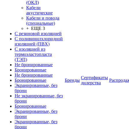
(ОКЛ)
Кабели
акустические
Кабели и повода
(специальные)
+ ЕЩЕ 3
С резиновой изоляцией
С поливинилхлоридной
изоляцией (ПВХ)
С изоляцией из
термоэластопласта
(ТЭП)
Не бронированные
Бронированные
Не бронированные
Сертификаты
Бронированные
Бренды
Распрода
дилерства
Экранированные, без
брони
Не экранированные, без
брони
Бронированные
Экранированные, без
брони
Экранированные, без
брони