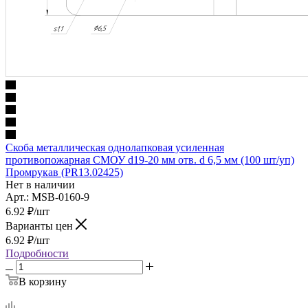
Скоба металлическая однолапковая усиленная
противопожарная СМОУ d19-20 мм отв. d 6,5 мм (100 шт/уп)
Промрукав (PR13.02425)
Нет в наличии
Арт.: MSB-0160-9
6.92
₽
/шт
Варианты цен
6.92
₽
/шт
Подробности
В корзину