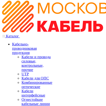
Каталог
Кабельно-
проводниковая
продукция
Кабели и провода
силовые,
контрольные,
прочие
UTP
Кабели для ОПС
Комбинированные
оптические
Кабели
интерфейсные
Огнестойкие
кабельные линии