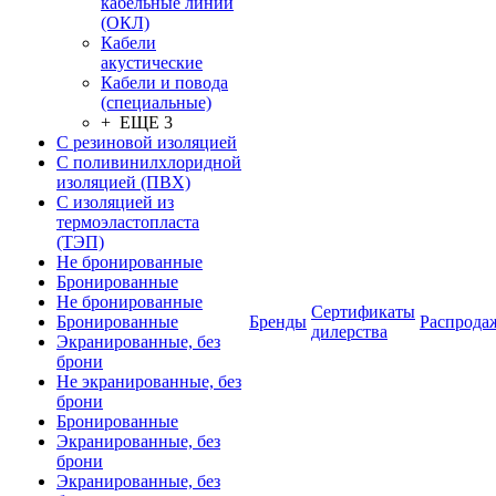
кабельные линии
(ОКЛ)
Кабели
акустические
Кабели и повода
(специальные)
+ ЕЩЕ 3
С резиновой изоляцией
С поливинилхлоридной
изоляцией (ПВХ)
С изоляцией из
термоэластопласта
(ТЭП)
Не бронированные
Бронированные
Не бронированные
Сертификаты
Бронированные
Бренды
Распрода
дилерства
Экранированные, без
брони
Не экранированные, без
брони
Бронированные
Экранированные, без
брони
Экранированные, без