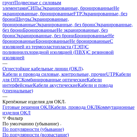
грунт
Подвесные с силовым
элементами
СИПы
Экранированные, бронированные
Не
экранированные, бронированные
FTP
Экранированные, без
брони
Шнуры
Экранированные,
бронированные
Экранированные, без брони
Экранированные,
без брони
Бронированные
Не экранированные, без
брони
Экранированные, без брони
Бронированные
Не
бронированные
Бронированные
Не бронированные
С
изоляцией из термоэластопласта (ТЭП)
С
поливинилхлоридной изоляцией (ПВХ)
С резиновой
изоляцией
—
Огнестойкие кабельные линии (ОКЛ)
Кабели и провода силовые, контрольные, прочие
UTP
Кабели
для ОПС
Комбинированные оптические
Кабели
интерфейсные
Кабели акустические
Кабели и повода
(специальные)
—
Крепёжные изделия для ОКЛ
Готовые решения ОКЛ
Кабели, провода ОКЛ
Коммутационные
изделия ОКЛ
Фильтр
По умолчанию (убывание)
По популярности (убывание)
По популярности (возрастание)