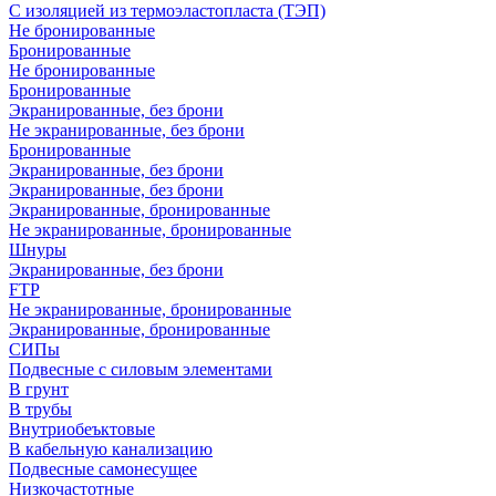
С изоляцией из термоэластопласта (ТЭП)
Не бронированные
Бронированные
Не бронированные
Бронированные
Экранированные, без брони
Не экранированные, без брони
Бронированные
Экранированные, без брони
Экранированные, без брони
Экранированные, бронированные
Не экранированные, бронированные
Шнуры
Экранированные, без брони
FTP
Не экранированные, бронированные
Экранированные, бронированные
СИПы
Подвесные с силовым элементами
В грунт
В трубы
Внутриобеъктовые
В кабельную канализацию
Подвесные самонесущее
Низкочастотные