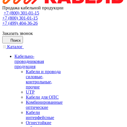
Продажа кабельной продукции
+7 (800) 301-01-15
+7 (800) 301-01-15
+7 (499) 404-36-26
Заказать звонок
Поиск
Каталог
Кабельно-
проводниковая
продукция
Кабели и провода
силовые,
контрольные,
прочие
UTP
Кабели для ОПС
Комбинированные
оптические
Кабели
интерфейсные
Огнестойкие