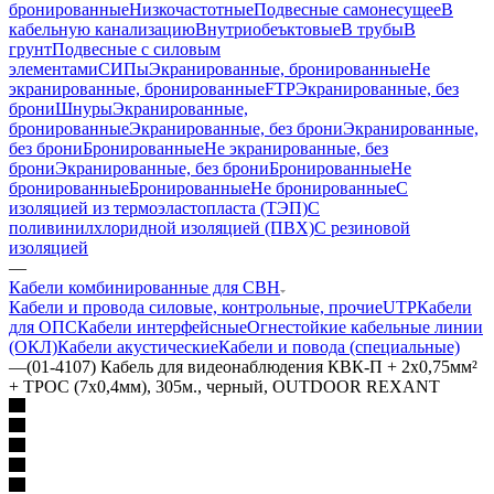
бронированные
Низкочастотные
Подвесные самонесущее
В
кабельную канализацию
Внутриобеъктовые
В трубы
В
грунт
Подвесные с силовым
элементами
СИПы
Экранированные, бронированные
Не
экранированные, бронированные
FTP
Экранированные, без
брони
Шнуры
Экранированные,
бронированные
Экранированные, без брони
Экранированные,
без брони
Бронированные
Не экранированные, без
брони
Экранированные, без брони
Бронированные
Не
бронированные
Бронированные
Не бронированные
С
изоляцией из термоэластопласта (ТЭП)
С
поливинилхлоридной изоляцией (ПВХ)
С резиновой
изоляцией
—
Кабели комбинированные для СВН
Кабели и провода силовые, контрольные, прочие
UTP
Кабели
для ОПС
Кабели интерфейсные
Огнестойкие кабельные линии
(ОКЛ)
Кабели акустические
Кабели и повода (специальные)
—
(01-4107) Кабель для видеонаблюдения КВК-П + 2х0,75мм²
+ ТРОС (7х0,4мм), 305м., черный, OUTDOOR REXANT