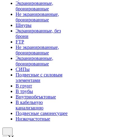
Экранированные,
бронированные
Не экранированные,
бронированные
Шнуры
Экранированные, без
брони
FTP
Не экранированные,
бронированные
Экранированные,
бронированные
СИПы
Подвесные с силовым
элементами
В грунт
В трубы
Внутриобеъктовые
В кабельную
канализацию
Подвесные самонесущее
Низкочастотные