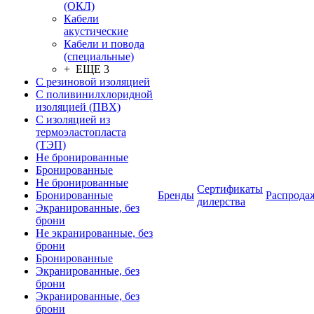
(ОКЛ)
Кабели
акустические
Кабели и повода
(специальные)
+ ЕЩЕ 3
С резиновой изоляцией
С поливинилхлоридной
изоляцией (ПВХ)
С изоляцией из
термоэластопласта
(ТЭП)
Не бронированные
Бронированные
Не бронированные
Сертификаты
Бронированные
Бренды
Распрода
дилерства
Экранированные, без
брони
Не экранированные, без
брони
Бронированные
Экранированные, без
брони
Экранированные, без
брони