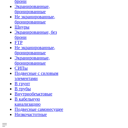
брони
Экранированные,
бронированные
Не экранированные,
бронированные
Шнуры
Экранированные, без
брони
FTP
Не экранированные,
бронированные
Экранированные,
бронированные
СИПы
Подвесные с силовым
элементами
В грунт
В трубы
Внутриобеъктовые
В кабельную
канализацию
Подвесные самонесущее
Низкочастотные