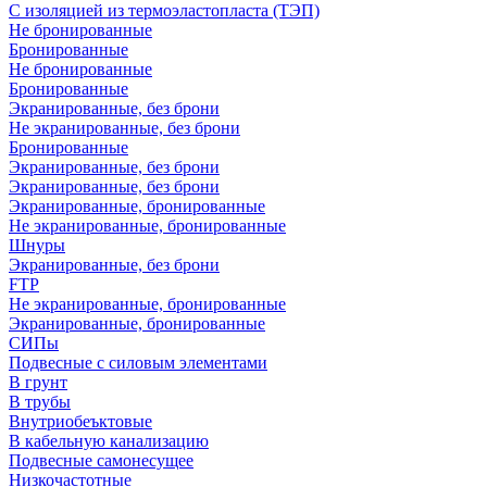
С изоляцией из термоэластопласта (ТЭП)
Не бронированные
Бронированные
Не бронированные
Бронированные
Экранированные, без брони
Не экранированные, без брони
Бронированные
Экранированные, без брони
Экранированные, без брони
Экранированные, бронированные
Не экранированные, бронированные
Шнуры
Экранированные, без брони
FTP
Не экранированные, бронированные
Экранированные, бронированные
СИПы
Подвесные с силовым элементами
В грунт
В трубы
Внутриобеъктовые
В кабельную канализацию
Подвесные самонесущее
Низкочастотные