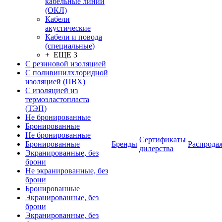
кабельные линии
(ОКЛ)
Кабели
акустические
Кабели и повода
(специальные)
+ ЕЩЕ 3
С резиновой изоляцией
С поливинилхлоридной
изоляцией (ПВХ)
С изоляцией из
термоэластопласта
(ТЭП)
Не бронированные
Бронированные
Не бронированные
Сертификаты
Бронированные
Бренды
Распрода
дилерства
Экранированные, без
брони
Не экранированные, без
брони
Бронированные
Экранированные, без
брони
Экранированные, без