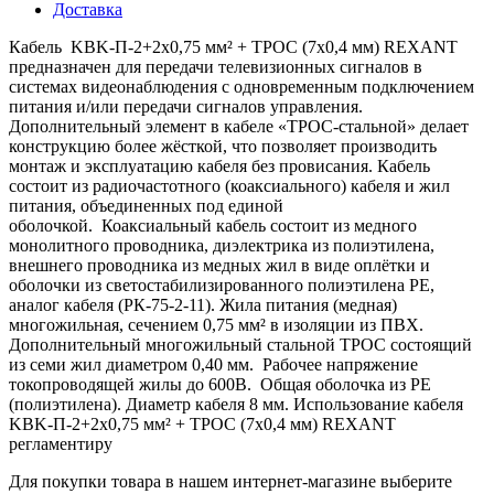
Доставка
Кабель KBK-П-2+2х0,75 мм² + ТРОС (7х0,4 мм) REXANT
предназначен для передачи телевизионных сигналов в
системах видеонаблюдения с одновременным подключением
питания и/или передачи сигналов управления.
Дополнительный элемент в кабеле «ТРОС-стальной» делает
конструкцию более жёсткой, что позволяет производить
монтаж и эксплуатацию кабеля без провисания. Кабель
состоит из радиочастотного (коаксиального) кабеля и жил
питания, объединенных под единой
оболочкой. Коаксиальный кабель состоит из медного
монолитного проводника, диэлектрика из полиэтилена,
внешнего проводника из медных жил в виде оплётки и
оболочки из светостабилизированного полиэтилена PE,
аналог кабеля (РК-75-2-11). Жила питания (медная)
многожильная, сечением 0,75 мм² в изоляции из ПВХ.
Дополнительный многожильный стальной ТРОС состоящий
из семи жил диаметром 0,40 мм. Рабочее напряжение
токопроводящей жилы до 600В. Общая оболочка из PE
(полиэтилена). Диаметр кабеля 8 мм. Использование кабеля
KBK-П-2+2х0,75 мм² + ТРОС (7х0,4 мм) REXANT
регламентиру
Для покупки товара в нашем интернет-магазине выберите