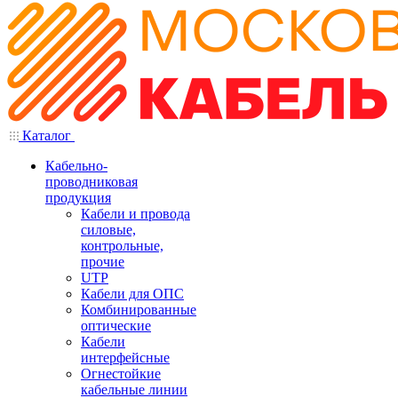
Каталог
Кабельно-
проводниковая
продукция
Кабели и провода
силовые,
контрольные,
прочие
UTP
Кабели для ОПС
Комбинированные
оптические
Кабели
интерфейсные
Огнестойкие
кабельные линии