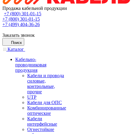
Продажа кабельной продукции
+7 (800) 301-01-15
+7 (800) 301-01-15
+7 (499) 404-36-26
Заказать звонок
Поиск
Каталог
Кабельно-
проводниковая
продукция
Кабели и провода
силовые,
контрольные,
прочие
UTP
Кабели для ОПС
Комбинированные
оптические
Кабели
интерфейсные
Огнестойкие