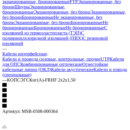
экранированные, бронированные
FTP
Экранированные, без
брони
Шнуры
Экранированные,
бронированные
Экранированные, без брони
Экранированные,
без брони
Бронированные
Не экранированные, без
брони
Экранированные, без брони
Бронированные
Не
бронированные
Бронированные
Не бронированные
С
изоляцией из термоэластопласта (ТЭП)
С
поливинилхлоридной изоляцией (ПВХ)
С резиновой
изоляцией
—
Кабели интерфейсные
Кабели и провода силовые, контрольные, прочие
UTP
Кабели
для ОПС
Комбинированные оптические
Огнестойкие
кабельные линии (ОКЛ)
Кабели акустические
Кабели и повода
(специальные)
—
КОПСЭГСКнг(А)-FRHF 2х2х1,50
Артикул:
MSB-0508-000364