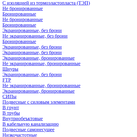
С изоляцией из термоэластопласта (ТЭП)
Не бронированные
Бронированные
Не бронированные
Бронированные
Экранированные, без брони
Не экранированные, без брони
Бронированные
Экранированные, без брони
Экранированные, без брони
Экранированные, бронированные
Не экранированные, бронированные
Шнуры
Экранированные, без брони
FTP
Не экранированные, бронированные
Экранированные, бронированные
СИПы
Подвесные с силовым элементами
В грунт
В трубы
Внутриобеъктовые
В кабельную канализацию
Подвесные самонесущее
Низкочастотные