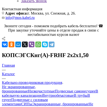
Заказать звонок
Контактная информация
Адрес офиса:
г. Москва, ул. Снежная, д. 26.
info@mos-kabel.ru
Звоните сегодня - поможем подобрать кабель бесплатно! ☎
При закупке уточняйте цены в отделе продаж в связи с
нестабильностью курсов валют
КОПСЭГСКнг(А)-FRHF 2х2х1,50
Главная
—
Каталог
—
Кабельно-проводниковая продукция
Не экранированные,
бронированные
Низкочастотные
Подвесные самонесущее
В
кабельную канализацию
Внутриобеъктовые
В трубы
В
грунт
Подвесные с силовым
элементами
СИПы
Экранированные, бронированные
Не