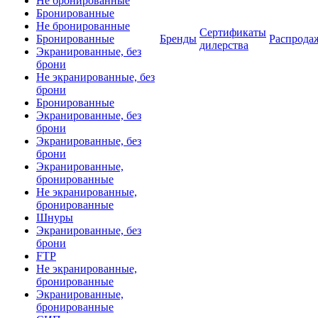
Не бронированные
Бронированные
Не бронированные
Сертификаты
Бронированные
Бренды
Распрода
дилерства
Экранированные, без
брони
Не экранированные, без
брони
Бронированные
Экранированные, без
брони
Экранированные, без
брони
Экранированные,
бронированные
Не экранированные,
бронированные
Шнуры
Экранированные, без
брони
FTP
Не экранированные,
бронированные
Экранированные,
бронированные