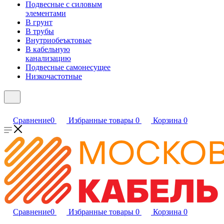
Подвесные с силовым
элементами
В грунт
В трубы
Внутриобеъктовые
В кабельную
канализацию
Подвесные самонесущее
Низкочастотные
Сравнение
0
Избранные товары
0
Корзина
0
Сравнение
0
Избранные товары
0
Корзина
0