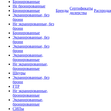
Бронированные
Не бронированные
Сертификаты
Бронированные
Бренды
Распрода
дилерства
Экранированные, без
брони
Не экранированные, без
брони
Бронированные
Экранированные, без
брони
Экранированные, без
брони
Экранированные,
бронированные
Не экранированные,
бронированные
Шнуры
Экранированные, без
брони
FTP
Не экранированные,
бронированные
Экранированные,
бронированные
СИПы