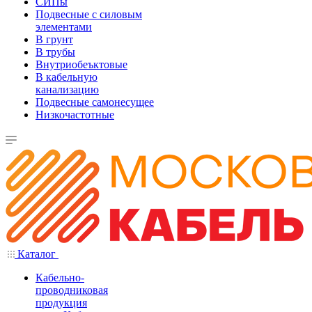
СИПы
Подвесные с силовым
элементами
В грунт
В трубы
Внутриобеъктовые
В кабельную
канализацию
Подвесные самонесущее
Низкочастотные
Каталог
Кабельно-
проводниковая
продукция