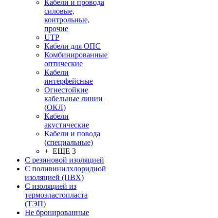
Кабели и провода
силовые,
контрольные,
прочие
UTP
Кабели для ОПС
Комбинированные
оптические
Кабели
интерфейсные
Огнестойкие
кабельные линии
(ОКЛ)
Кабели
акустические
Кабели и повода
(специальные)
+ ЕЩЕ 3
С резиновой изоляцией
С поливинилхлоридной
изоляцией (ПВХ)
С изоляцией из
термоэластопласта
(ТЭП)
Не бронированные