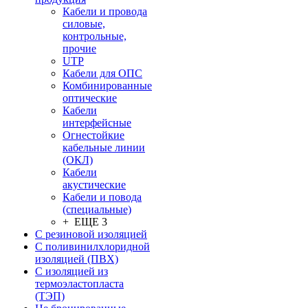
Кабели и провода
силовые,
контрольные,
прочие
UTP
Кабели для ОПС
Комбинированные
оптические
Кабели
интерфейсные
Огнестойкие
кабельные линии
(ОКЛ)
Кабели
акустические
Кабели и повода
(специальные)
+ ЕЩЕ 3
С резиновой изоляцией
С поливинилхлоридной
изоляцией (ПВХ)
С изоляцией из
термоэластопласта
(ТЭП)