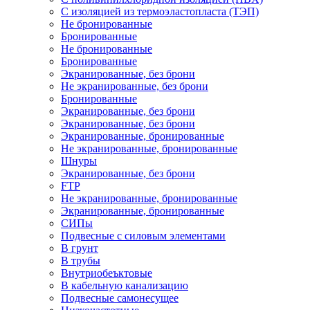
С изоляцией из термоэластопласта (ТЭП)
Не бронированные
Бронированные
Не бронированные
Бронированные
Экранированные, без брони
Не экранированные, без брони
Бронированные
Экранированные, без брони
Экранированные, без брони
Экранированные, бронированные
Не экранированные, бронированные
Шнуры
Экранированные, без брони
FTP
Не экранированные, бронированные
Экранированные, бронированные
СИПы
Подвесные с силовым элементами
В грунт
В трубы
Внутриобеъктовые
В кабельную канализацию
Подвесные самонесущее