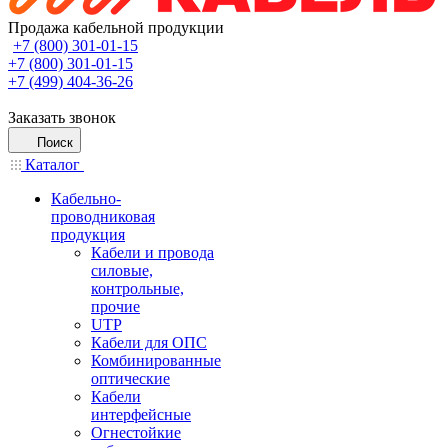
Продажа кабельной продукции
+7 (800) 301-01-15
+7 (800) 301-01-15
+7 (499) 404-36-26
Заказать звонок
Поиск
Каталог
Кабельно-
проводниковая
продукция
Кабели и провода
силовые,
контрольные,
прочие
UTP
Кабели для ОПС
Комбинированные
оптические
Кабели
интерфейсные
Огнестойкие