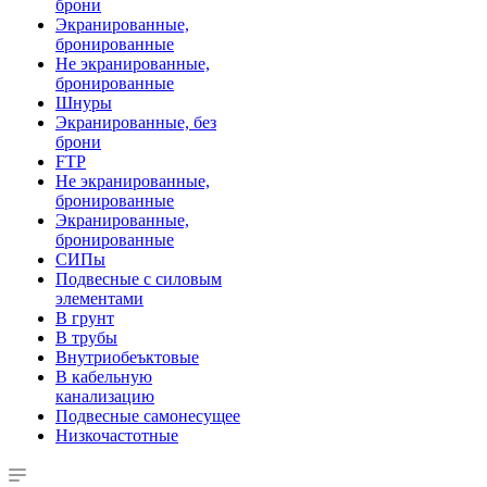
брони
Экранированные,
бронированные
Не экранированные,
бронированные
Шнуры
Экранированные, без
брони
FTP
Не экранированные,
бронированные
Экранированные,
бронированные
СИПы
Подвесные с силовым
элементами
В грунт
В трубы
Внутриобеъктовые
В кабельную
канализацию
Подвесные самонесущее
Низкочастотные