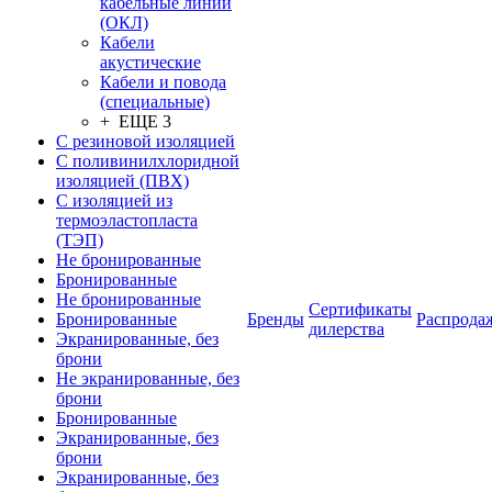
кабельные линии
(ОКЛ)
Кабели
акустические
Кабели и повода
(специальные)
+ ЕЩЕ 3
С резиновой изоляцией
С поливинилхлоридной
изоляцией (ПВХ)
С изоляцией из
термоэластопласта
(ТЭП)
Не бронированные
Бронированные
Не бронированные
Сертификаты
Бронированные
Бренды
Распрода
дилерства
Экранированные, без
брони
Не экранированные, без
брони
Бронированные
Экранированные, без
брони
Экранированные, без