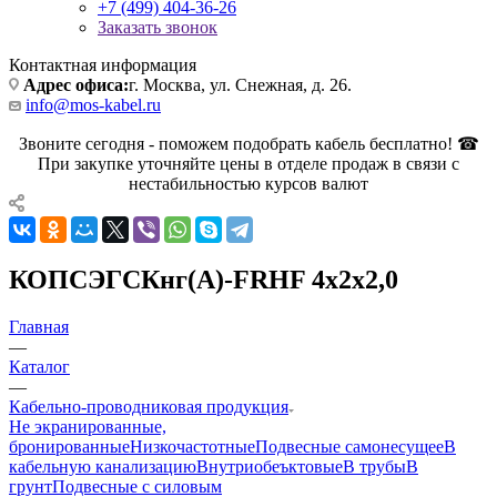
+7 (499) 404-36-26
Заказать звонок
Контактная информация
Адрес офиса:
г. Москва, ул. Снежная, д. 26.
info@mos-kabel.ru
Звоните сегодня - поможем подобрать кабель бесплатно! ☎
При закупке уточняйте цены в отделе продаж в связи с
нестабильностью курсов валют
КОПСЭГСКнг(А)-FRHF 4х2х2,0
Главная
—
Каталог
—
Кабельно-проводниковая продукция
Не экранированные,
бронированные
Низкочастотные
Подвесные самонесущее
В
кабельную канализацию
Внутриобеъктовые
В трубы
В
грунт
Подвесные с силовым