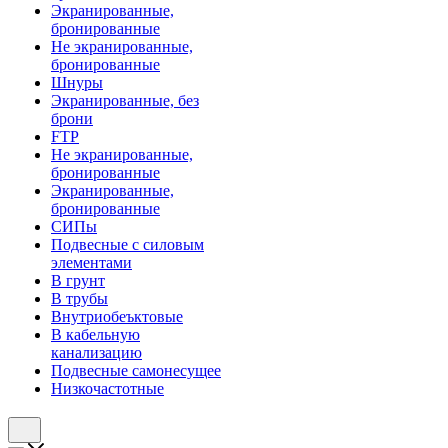
Экранированные,
бронированные
Не экранированные,
бронированные
Шнуры
Экранированные, без
брони
FTP
Не экранированные,
бронированные
Экранированные,
бронированные
СИПы
Подвесные с силовым
элементами
В грунт
В трубы
Внутриобеъктовые
В кабельную
канализацию
Подвесные самонесущее
Низкочастотные