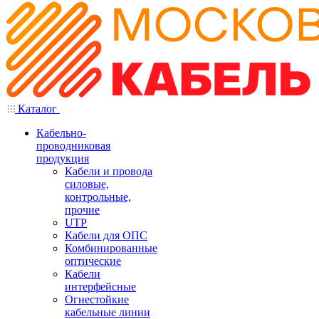
Каталог
Кабельно-
проводниковая
продукция
Кабели и провода
силовые,
контрольные,
прочие
UTP
Кабели для ОПС
Комбинированные
оптические
Кабели
интерфейсные
Огнестойкие
кабельные линии