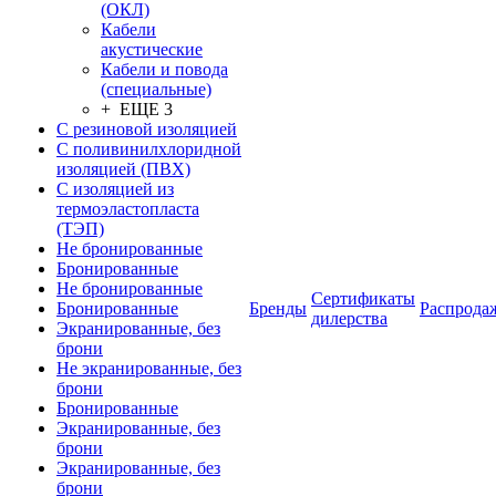
(ОКЛ)
Кабели
акустические
Кабели и повода
(специальные)
+ ЕЩЕ 3
С резиновой изоляцией
С поливинилхлоридной
изоляцией (ПВХ)
С изоляцией из
термоэластопласта
(ТЭП)
Не бронированные
Бронированные
Не бронированные
Сертификаты
Бронированные
Бренды
Распрода
дилерства
Экранированные, без
брони
Не экранированные, без
брони
Бронированные
Экранированные, без
брони
Экранированные, без
брони