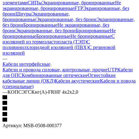
элементами
СИПы
Экранированные, бронированные
Не
экранированные, бронированные
FTP
Экранированные, без
брони
Шнуры
Экранированные,
бронированные
Экранированные, без брони
Экранированные,
без брони
Бронированные
Не экранированные, без
брони
Экранированные, без брони
Бронированные
Не
бронированные
Бронированные
Не бронированные
С
изоляцией из термоэластопласта (ТЭП)
С
поливинилхлоридной изоляцией (ПВХ)
С резиновой
изоляцией
—
Кабели интерфейсные
Кабели и провода силовые, контрольные, прочие
UTP
Кабели
для ОПС
Комбинированные оптические
Огнестойкие
кабельные линии (ОКЛ)
Кабели акустические
Кабели и повода
(специальные)
—
КОПСЭГСКнг(А)-FRHF 4х2х2,0
Артикул:
MSB-0508-000377