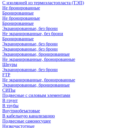
С изоляцией из термоэластопласта (ТЭП)
Не бронированные
Бронированные
Не бронированные
Бронированные
Экранированные, без брони
Не экранированные, без брони
Бронированные
Экранированные, без брони
Экранированные, без брони
Экранированные, бронированные
Не экранированные, бронированные
Шнуры
Экранированные, без брони
FTP
Не экранированные, бронированные
Экранированные, бронированные
СИПы
Подвесные с силовым элементами
В грунт
В трубы
Внутриобеъктовые
В кабельную канализацию
Подвесные самонесущее
Низкочастотные