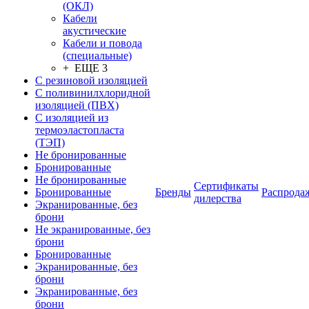
(ОКЛ)
Кабели
акустические
Кабели и повода
(специальные)
+ ЕЩЕ 3
С резиновой изоляцией
С поливинилхлоридной
изоляцией (ПВХ)
С изоляцией из
термоэластопласта
(ТЭП)
Не бронированные
Бронированные
Не бронированные
Сертификаты
Бронированные
Бренды
Распрода
дилерства
Экранированные, без
брони
Не экранированные, без
брони
Бронированные
Экранированные, без
брони
Экранированные, без
брони