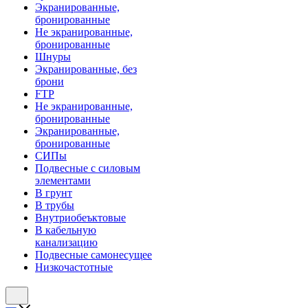
Экранированные,
бронированные
Не экранированные,
бронированные
Шнуры
Экранированные, без
брони
FTP
Не экранированные,
бронированные
Экранированные,
бронированные
СИПы
Подвесные с силовым
элементами
В грунт
В трубы
Внутриобеъктовые
В кабельную
канализацию
Подвесные самонесущее
Низкочастотные