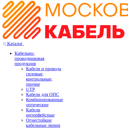
Каталог
Кабельно-
проводниковая
продукция
Кабели и провода
силовые,
контрольные,
прочие
UTP
Кабели для ОПС
Комбинированные
оптические
Кабели
интерфейсные
Огнестойкие
кабельные линии