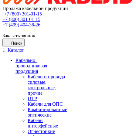
Продажа кабельной продукции
+7 (800) 301-01-15
+7 (800) 301-01-15
+7 (499) 404-36-26
Заказать звонок
Поиск
Каталог
Кабельно-
проводниковая
продукция
Кабели и провода
силовые,
контрольные,
прочие
UTP
Кабели для ОПС
Комбинированные
оптические
Кабели
интерфейсные
Огнестойкие