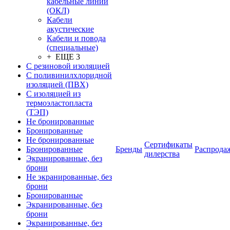
кабельные линии
(ОКЛ)
Кабели
акустические
Кабели и повода
(специальные)
+ ЕЩЕ 3
С резиновой изоляцией
С поливинилхлоридной
изоляцией (ПВХ)
С изоляцией из
термоэластопласта
(ТЭП)
Не бронированные
Бронированные
Не бронированные
Сертификаты
Бронированные
Бренды
Распрода
дилерства
Экранированные, без
брони
Не экранированные, без
брони
Бронированные
Экранированные, без
брони
Экранированные, без