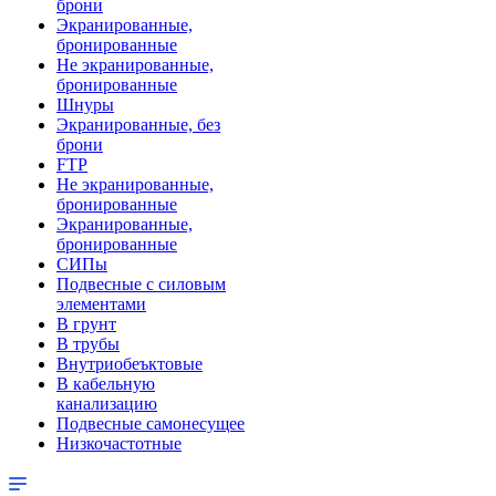
брони
Экранированные,
бронированные
Не экранированные,
бронированные
Шнуры
Экранированные, без
брони
FTP
Не экранированные,
бронированные
Экранированные,
бронированные
СИПы
Подвесные с силовым
элементами
В грунт
В трубы
Внутриобеъктовые
В кабельную
канализацию
Подвесные самонесущее
Низкочастотные