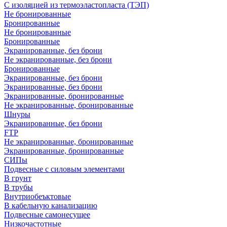
С изоляцией из термоэластопласта (ТЭП)
Не бронированные
Бронированные
Не бронированные
Бронированные
Экранированные, без брони
Не экранированные, без брони
Бронированные
Экранированные, без брони
Экранированные, без брони
Экранированные, бронированные
Не экранированные, бронированные
Шнуры
Экранированные, без брони
FTP
Не экранированные, бронированные
Экранированные, бронированные
СИПы
Подвесные с силовым элементами
В грунт
В трубы
Внутриобеъктовые
В кабельную канализацию
Подвесные самонесущее
Низкочастотные