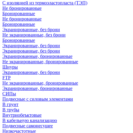
С изоляцией из термоэластопласта (ТЭП)
Не бронированные
Бронированные
Не бронированные
Бронированные
Экранированные, без брони
Не экранированные, без брони
Бронированные
Экранированные, без брони
Экранированные, без брони
Экранированные, бронированные
Не экранированные, бронированные
Шнуры
Экранированные, без брони
FTP
Не экранированные, бронированные
Экранированные, бронированные
СИПы
Подвесные с силовым элементами
В грунт
В трубы
Внутриобеъктовые
В кабельную канализацию
Подвесные самонесущее
Низкочастотные