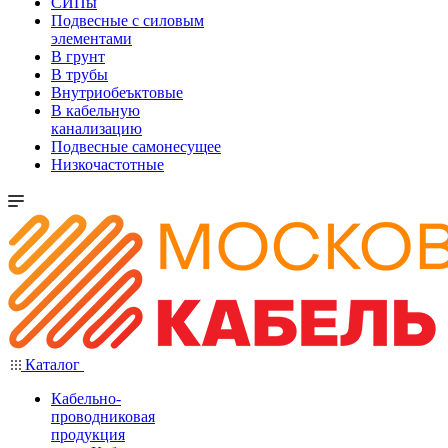
СИПы
Подвесные с силовым
элементами
В грунт
В трубы
Внутриобеъктовые
В кабельную
канализацию
Подвесные самонесущее
Низкочастотные
Каталог
Кабельно-
проводниковая
продукция