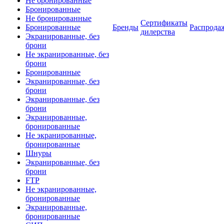
Не бронированные
Бронированные
Не бронированные
Сертификаты
Бронированные
Бренды
Распрода
дилерства
Экранированные, без
брони
Не экранированные, без
брони
Бронированные
Экранированные, без
брони
Экранированные, без
брони
Экранированные,
бронированные
Не экранированные,
бронированные
Шнуры
Экранированные, без
брони
FTP
Не экранированные,
бронированные
Экранированные,
бронированные