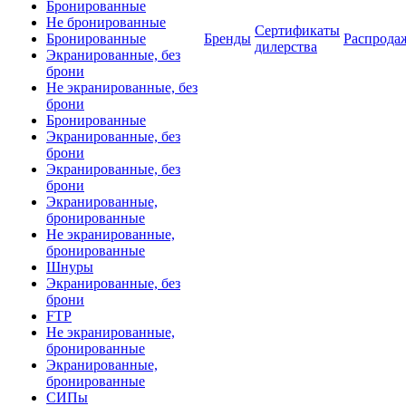
Бронированные
Не бронированные
Сертификаты
Бронированные
Бренды
Распрода
дилерства
Экранированные, без
брони
Не экранированные, без
брони
Бронированные
Экранированные, без
брони
Экранированные, без
брони
Экранированные,
бронированные
Не экранированные,
бронированные
Шнуры
Экранированные, без
брони
FTP
Не экранированные,
бронированные
Экранированные,
бронированные
СИПы