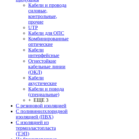
Кабели и провода
силовые,
контрольные,
прочие
UTP
Кабели для ОПС
Комбинированные
оптические
Кабели
интерфейсные
Огнестойкие
кабельные линии
(ОКЛ)
Кабели
акустические
Кабели и повода
(специальные)
+ ЕЩЕ 3
С резиновой изоляцией
С поливинилхлоридной
изоляцией (ПВХ)
С изоляцией из
термоэластопласта
(ТЭП)