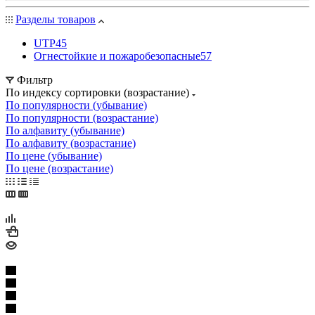
Разделы товаров
UTP
45
Огнестойкие и пожаробезопасные
57
Фильтр
По индексу сортировки (возрастание)
По популярности (убывание)
По популярности (возрастание)
По алфавиту (убывание)
По алфавиту (возрастание)
По цене (убывание)
По цене (возрастание)