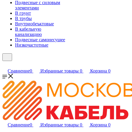
Подвесные с силовым
элементами
В грунт
В трубы
Внутриобеъктовые
В кабельную
канализацию
Подвесные самонесущее
Низкочастотные
Сравнение
0
Избранные товары
0
Корзина
0
Сравнение
0
Избранные товары
0
Корзина
0