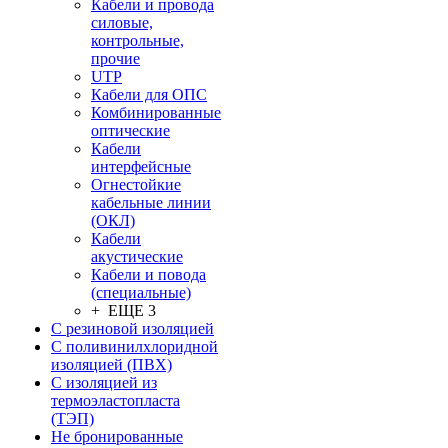
Кабели и провода
силовые,
контрольные,
прочие
UTP
Кабели для ОПС
Комбинированные
оптические
Кабели
интерфейсные
Огнестойкие
кабельные линии
(ОКЛ)
Кабели
акустические
Кабели и повода
(специальные)
+ ЕЩЕ 3
С резиновой изоляцией
С поливинилхлоридной
изоляцией (ПВХ)
С изоляцией из
термоэластопласта
(ТЭП)
Не бронированные