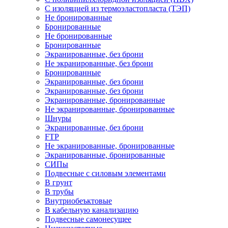
С изоляцией из термоэластопласта (ТЭП)
Не бронированные
Бронированные
Не бронированные
Бронированные
Экранированные, без брони
Не экранированные, без брони
Бронированные
Экранированные, без брони
Экранированные, без брони
Экранированные, бронированные
Не экранированные, бронированные
Шнуры
Экранированные, без брони
FTP
Не экранированные, бронированные
Экранированные, бронированные
СИПы
Подвесные с силовым элементами
В грунт
В трубы
Внутриобеъктовые
В кабельную канализацию
Подвесные самонесущее